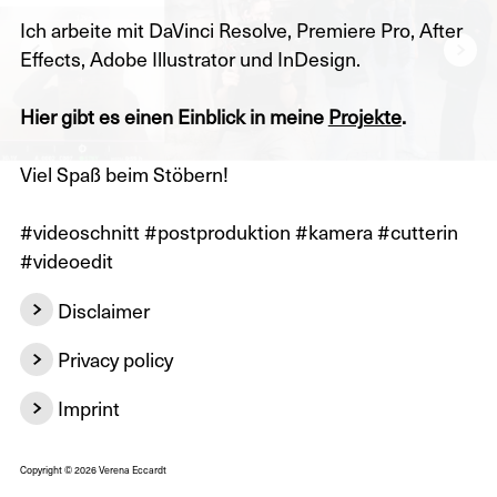
Ich arbeite mit DaVinci Resolve, Premiere Pro, After
Previous screen
Ne
Effects, Adobe Illustrator und InDesign.
Hier gibt es einen Einblick in meine
Projekte
.
Viel Spaß beim Stöbern!
#videoschnitt #postproduktion #kamera #cutterin
#videoedit
Disclaimer
Inhaltlich Verantwortlicher gemäß §55 Abs. 2 RstV:
Verena Eccardt
Privacy policy
Haftungsausschluss
Die verantwortliche Stelle für die Datenverarbeitung
Imprint
Verena Eccardt
auf dieser Website ist:
Urbanstrasse 71
Verena Eccardt
10967 Berlin
Copyright ©
2026
Verena Eccardt
1. Inhalt des Onlineangebotes
Schnitt