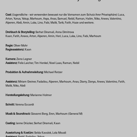
Previous screen
Ne
Cast:
(Jugendliche - wir verwenden bewusst nur die Vornamen zum Schutz ihrer Privatsphäre) Luca,
Arton, Yunus, Yakup, Marhoum, Asya, Anas, Samuel, Nebil, Raman, Halim, Niko, Anees, Valentino,
Alperen, Abdi, Amin, Luka, Lino, Fabi, Malik, Tarik, Fatih, Haze und weitere.
Drehbuch & Storytelling:
Serhat Diramali, Anna Dimitrova
Kaan, Fatih, Anees, Arton, Alperen, Amin, Heri, Luca, Luka, Lino, Fabi, Marhoum
Regie:
Oliver Mohr
Regieassistenz:
Kaan
Kamera:
Zeno Legner
Assistenz:
Felix Laicher, Tim Henkel, Noel Laas, Raman, Nebil
Produktion & Aufnahmeleitung:
Michael Retzer
Assistenz:
Miriam Greiner, Fadailou, Alperen, Marhoum, Anas, Diarry, Donya, Anees, Valentino, Fatih,
Malik, Niko, Abdi
Herstellungsleitung:
Marianne Holmer
Schnitt:
Verena Eccardt
Musik & Soundtrack:
Giovanni Berg, Eren, Marhoum (General M)
Casting:
Janne Drücker, Serhat Diramali, Kaan
Ausstattung & Kostüm:
Selda Kavulok, Lola Mousli
Schnitt
Assistenz:
Nebil, Fadailou, Yakup